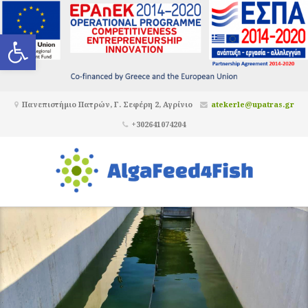
Ανοίξτε τη γραμμή εργαλείων
Πανεπιστήμιο Πατρών, Γ. Σεφέρη 2, Αγρίνιο
atekerle@upatras.gr
+302641074204