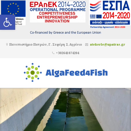
Ανοίξτε τη γραμμή εργαλείων
Πανεπιστήμιο Πατρών, Γ. Σεφέρη 2, Αγρίνιο
atekerle@upatras.gr
+302641074204