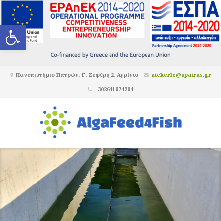
Ανοίξτε τη γραμμή εργαλείων
Πανεπιστήμιο Πατρών, Γ. Σεφέρη 2, Αγρίνιο
atekerle@upatras.gr
+302641074204